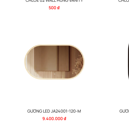
CHLOE 02 WALL HUNG VANITY
CHLO
500
₫
GƯƠNG LED JA24001-120-M
GƯƠ
9.400.000
₫