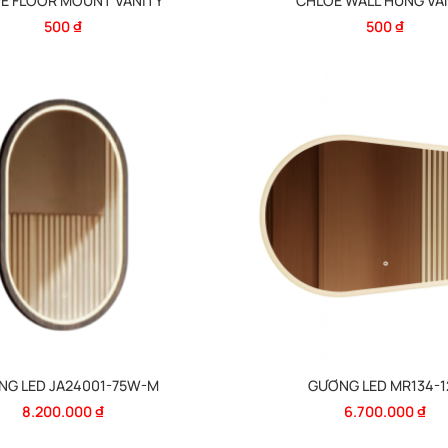
E FLOOR MOUNT VANITY
CHLOE WALL HUNG VA
500
₫
500
₫
NG LED JA24001-75W-M
GƯƠNG LED MR134-1
8.200.000
₫
6.700.000
₫