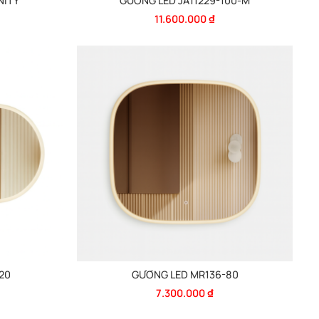
NITY
GƯƠNG LED JA11229-100-M
11.600.000
₫
20
GƯƠNG LED MR136-80
7.300.000
₫