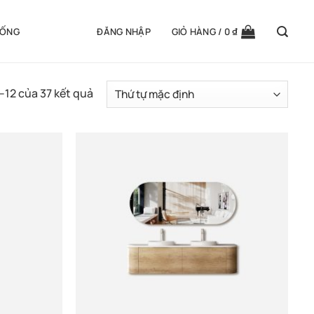
UỐNG
ĐĂNG NHẬP
GIỎ HÀNG /
0
₫
1–12 của 37 kết quả