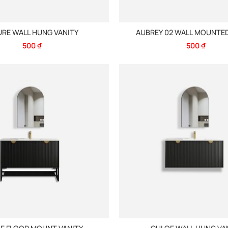
URE WALL HUNG VANITY
AUBREY 02 WALL MOUNTED
500
₫
500
₫