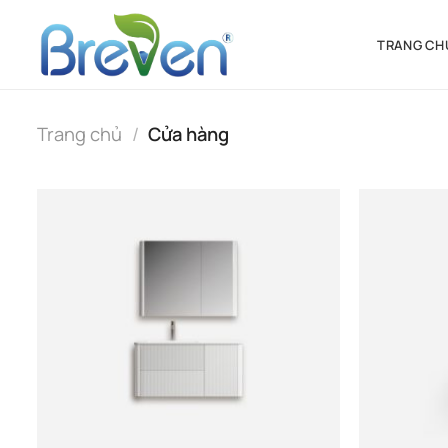
Bỏ
qua
TRANG CH
nội
dung
Trang chủ
/
Cửa hàng