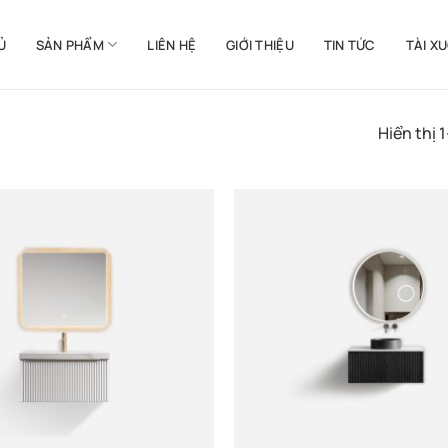
Ủ
SẢN PHẨM
LIÊN HỆ
GIỚI THIỆU
TIN TỨC
TÀI X
Hiển thị 